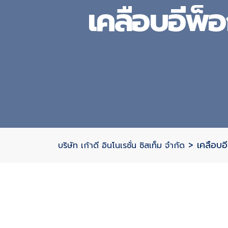
เคลือบอีพ็
>
เคลือบอ
บริษัท เก้าดี อินโนเรชั่น ซิสเท็ม จำกัด