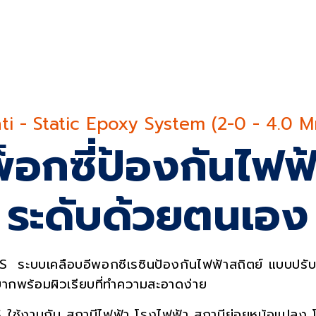
ervic
ti - Static Epoxy System (2-0 - 4.0 M
็อกซี่ป้องกันไฟฟ้
ระดับด้วยตนเอง
ด AS ระบบเคลือบอีพอกซีเรซินป้องกันไฟฟ้าสถิตย์ แบบปรับ
นยากพร้อมผิวเรียบที่ทำความสะอาดง่าย
S
ใช้งานกับ สถานีไฟฟ้า โรงไฟฟ้า สถานีย่อยหม้อแปลง โ