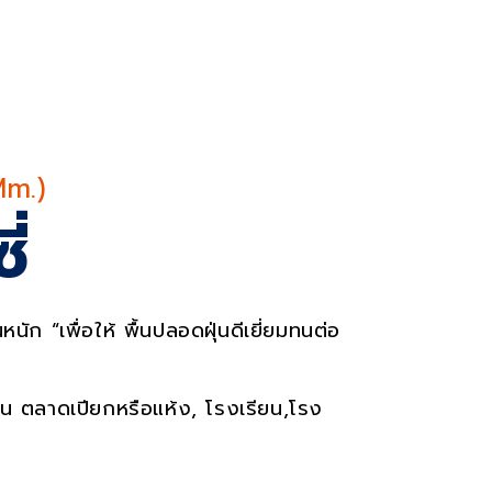
es
Mm.)
่
นัก “เพื่อให้ พื้นปลอดฝุ่นดีเยี่ยมทนต่อ
น ตลาดเปียกหรือแห้ง
,
โรงเรียน
,
โรง