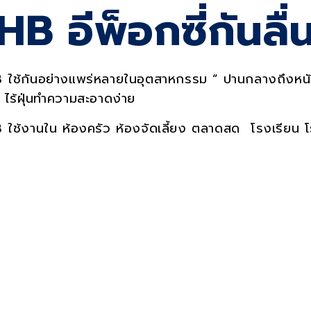
ervic
HB อีพ็อกซี่กันลื่
ัด HB ใช้กันอย่างแพร่หลายในอุตสาหกรรม “ ปานกลางถึงห
ี ไร้ฝุ่นทำความสะอาดง่าย
B
ใช้งานใน ห้องครัว ห้องจัดเลี้ยง ตลาดสด
โรงเรียน 