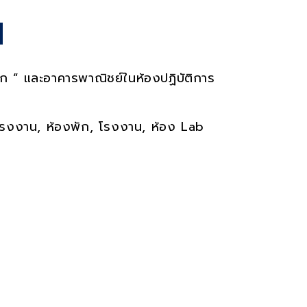
es
น
นัก “ และอาคารพาณิชย์ในห้องปฏิบัติการ
โรงงาน
,
ห้องพัก
,
โรงงาน
,
ห้อง
Lab