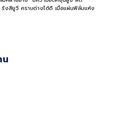
นฟิล์มคล้ายยาง มีความยืดหยุ่นสูง ลด
ยูวี คราบด่างได้ดี เมื่อแผ่นฟิล์มแห้ง
าน