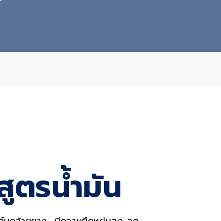
es
สูตรน้ำมัน