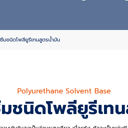
ซึมชนิดโพลียูรีเทนสูตรน้ำมัน
ervic
Polyurethane Solvent Base
มชนิดโพลียูรีเทน