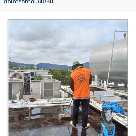
ตึกเก่ารื้อทำกันซึมใหม่