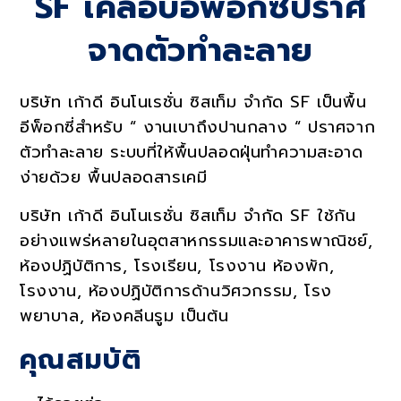
SF เคลือบอีพ็อกซี่ปราศ
Services
จาดตัวทำละลาย
บริษัท เก้าดี อินโนเรชั่น ซิสเท็ม จำกัด SF เป็นพื้น
อีพ็อกซี่สำหรับ “ งานเบาถึงปานกลาง “ ปราศจาก
ตัวทำละลาย ระบบที่ให้พื้นปลอดฝุ่นทำความสะอาด
ง่ายด้วย พื้นปลอดสารเคมี
บริษัท เก้าดี อินโนเรชั่น ซิสเท็ม จำกัด
SF
ใช้กัน
อย่างแพร่หลายในอุตสาหกรรมและอาคารพาณิชย์
,
ห้องปฏิบัติการ
,
โรงเรียน
,
โรงงาน ห้องพัก
,
โรงงาน
,
ห้องปฏิบัติการด้านวิศวกรรม
,
โรง
พยาบาล
,
ห้องคลีนรูม เป็นต้น
คุณสมบัติ