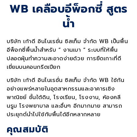
WB เคลือบอีพ็อกซี่ สูตร
Services
น้ำ
บริษัท เก้าดี อินโนเรชั่น ซิสเท็ม จำกัด WB เป็นพื้น
อีพ็อกซี่พื้นน้ำสำหรับ “ งานเบา “ ระบบที่ให้พื้น
ปลอดฝุ่นทำความสะอาดง่ายด้วย การยึดเกาะที่ดี
เยี่ยมบนคอนกรีตเปียก
บริษัท เก้าดี อินโนเรชั่น ซิสเท็ม จำกัด
WB
ใช้กัน
อย่างแพร่หลายในอุตสาหกรรมและอาคารเชิง
พาณิชย์ ชั้นใต้ดิน
,
โรงเรียน
,
โรงงาน
,
ห้องคลี
นรูม โรงพยาบาล และอื่นๆ อีกมากมาย สามารถ
ประยุกต์นำไปใช้กับพื้นได้อีกหลากหลาย
คุณสมบัติ