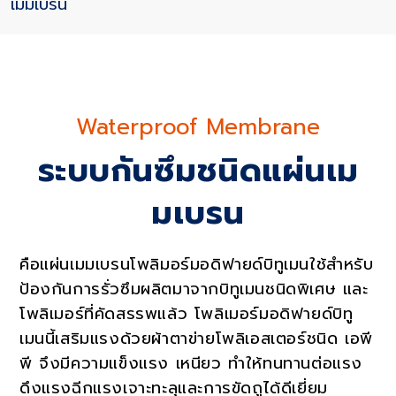
เมมเบรน
Waterproof Membrane
ระบบกันซึมชนิดแผ่นเม
Services
มเบรน
คือแผ่นเมมเบรนโพลิมอร์มอดิฟายด์บิทูเมนใช้สำหรับ
ป้องกันการรั่วซึมผลิตมาจากบิทูเมนชนิดพิเศษ และ
โพลิเมอร์ที่คัดสรรพแล้ว โพลิเมอร์มอดิฟายด์บิทู
เมนนี้เสริมแรงด้วยผ้าตาข่ายโพลิเอสเตอร์ชนิด เอพี
พี จึงมีความแข็งแรง เหนียว ทำให้ทนทานต่อแรง
ดึงแรงฉีกแรงเจาะทะลุและการขัดถูได้ดีเยี่ยม